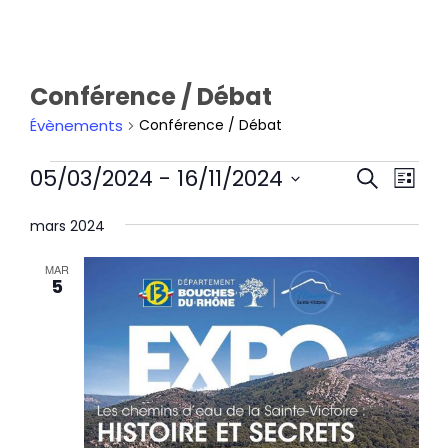
Conférence / Débat
Évènements
Conférence / Débat
Rech
Nav
05/03/2024
 - 
16/11/2024
Recherche
et
de
Liste
navi
Sélectionnez
vu
de
une
mars 2024
Év
vues
date.
Évèn
MAR
5