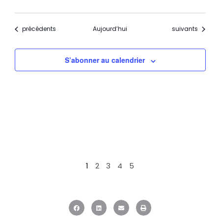
Évènements
Évènements
précédents
Aujourd’hui
suivants
S’abonner au calendrier
1
2
3
4
5