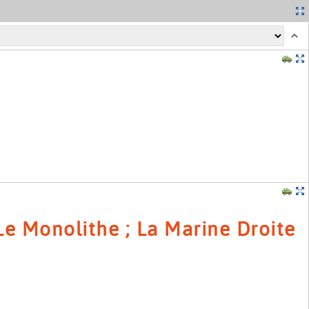
MapsMarker.com
| Carte: ©
OpenStreetMap contributeurs
 Le Monolithe ; La Marine Droite