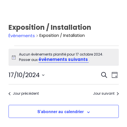
Exposition / Installation
Évènements
Exposition / Installation
Aucun évènements planifié pour 17 octobre 2024.
évènements suivants
Notice
Passer aux
.
Rech
Nav
17/10/2024
Recherche
et
de
Jour
navi
Sélectionnez
vu
de
une
Év
Jour précédent
Jour suivant
vues
date.
Évèn
S’abonner au calendrier