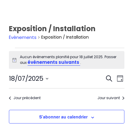
Exposition / Installation
Évènements
Exposition / Installation
Aucun évènements planifié pour 18 juillet 2025. Passer
évènements suivants
Notice
aux
.
Rech
Nav
18/07/2025
Recherche
et
de
Jour
navi
Sélectionnez
vu
de
une
Év
Jour précédent
Jour suivant
vues
date.
Évèn
S’abonner au calendrier