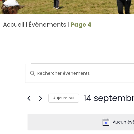
Accueil
Évènements
Page 4
Recherche
et
Saisir
navigation
mot-
de
clé.
vues
Rechercher
Évènements
14 septembr
Évènements
Aujourd’hui
par
Sélectionnez
mot-
une
clé.
date.
Aucun évè