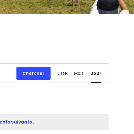
Navigation
de
Chercher
Liste
Mois
Jour
vues
Évènement
nts suivants
.