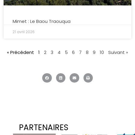
Mimet : Le Baou Traouqua
21 avril 2026
« Précédent
1
2
3
4
5
6
7
8
9
10
Suivant »
PARTENAIRES