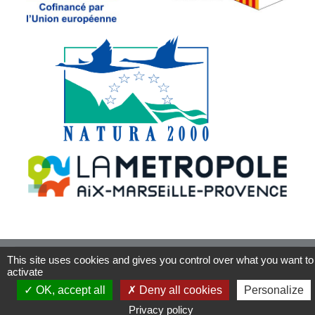
This site uses cookies and gives you control over what you want to
activate
OK, accept all
Deny all cookies
Personalize
Privacy policy