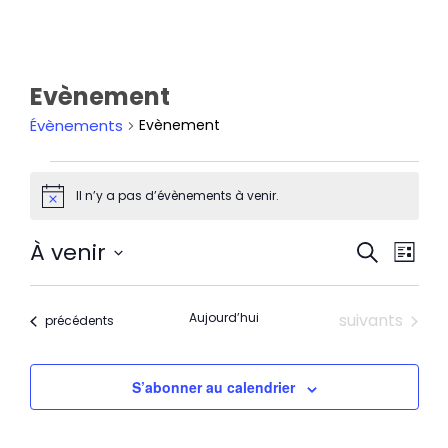
Evènement
Évènements
Evènement
Il n’y a pas d’évènements à venir.
Notice
Rech
Nav
À venir
Recherche
et
de
Liste
navi
Sélectionnez
vu
de
une
Év
Évènements
Aujourd’hui
suivants
vues
Évènements
date.
précédents
Évèn
S’abonner au calendrier