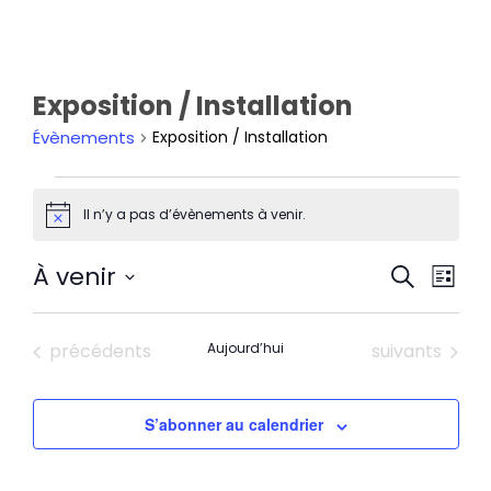
Exposition / Installation
Évènements
Exposition / Installation
Il n’y a pas d’évènements à venir.
Notice
Rech
Nav
À venir
Recherche
et
de
Liste
navi
Sélectionnez
vu
de
une
Év
Évènements
Évènements
précédents
Aujourd’hui
suivants
vues
date.
Évèn
S’abonner au calendrier