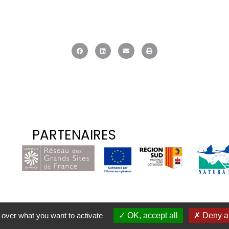
PARTENAIRES
|
|
|
Emploi
Contact
Mentions légales
Accessibili
 over what you want to activate
OK, accept all
Deny al