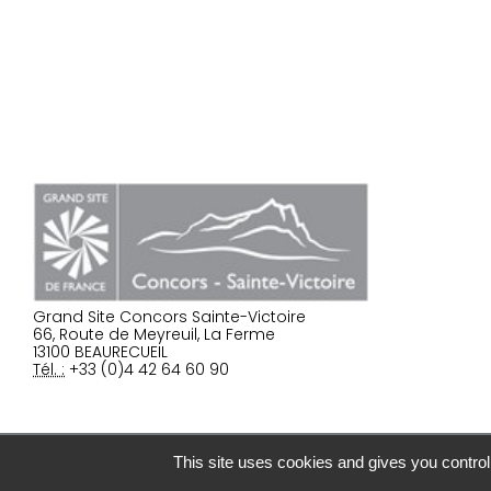
Grand Site Concors Sainte-Victoire
66, Route de Meyreuil, La Ferme
13100 BEAURECUEIL
Tél. :
+33 (0)4 42 64 60 90
|
Plan du site
This site uses cookies and gives you control