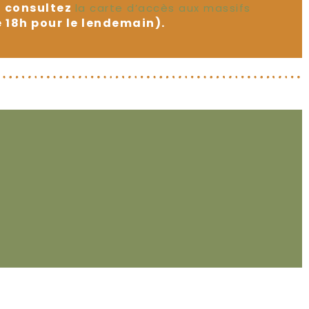
 consultez
la carte d’accès aux massifs
e 18h pour le lendemain).