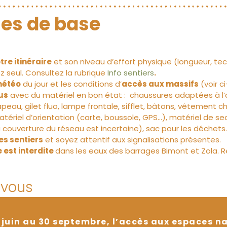
gles de base
re itinéraire
et son niveau d’effort physique (longueur, te
z seul. Consultez la rubrique
Info sentiers
.
 météo
du jour et les conditions d’
accès aux massifs
(voir c
us
avec du matériel en bon état : chaussures adaptées à l’a
peau, gilet fluo, lampe frontale, sifflet, bâtons, vêtement c
matériel d’orientation (carte, boussole, GPS…), matériel de 
a couverture du réseau est incertaine), sac pour les déchets.
es sentiers
et soyez attentif aux signalisations présentes.
est interdite
dans les eaux des barrages Bimont et Zola. Re
-vous
juin au 30 septembre, l’accès aux espaces na