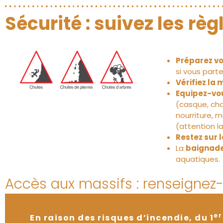
Sécurité : suivez les rè
Préparez vot
si vous parte
Vérifiez la
Equipez-vo
(casque, cha
nourriture, 
(attention l
Restez sur l
La
baignade 
aquatiques.
Accès aux massifs : renseignez
er
En raison des risques d’incendie, du 1