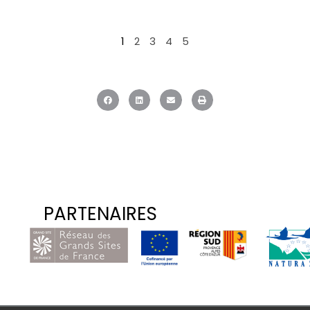
1
2
3
4
5
PARTENAIRES