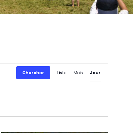
Navigation
de
Chercher
Liste
Mois
Jour
vues
Évènement