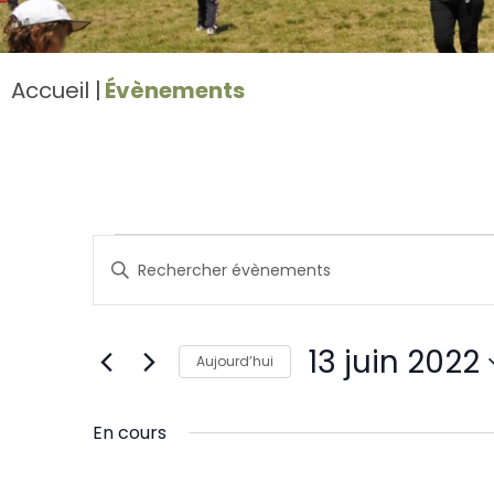
Accueil
Évènements
Recherche
et
Saisir
navigation
mot-
de
clé.
vues
Rechercher
Évènements
13 juin 2022
Évènements
Aujourd’hui
par
Sélectionnez
mot-
une
clé.
En cours
date.