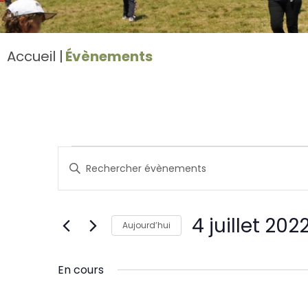
Accueil
Évènements
Recherche
et
Saisir
navigation
mot-
de
clé.
vues
Rechercher
Évènements
4 juillet 202
Évènements
Aujourd’hui
par
Sélectionnez
mot-
une
clé.
En cours
date.