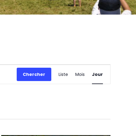
Navigation
de
Chercher
Liste
Mois
Jour
vues
Évènement