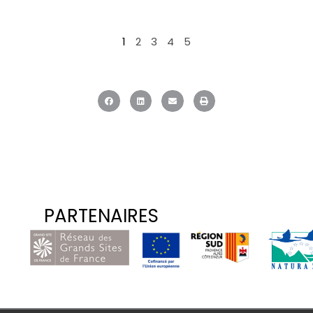
1
2
3
4
5
PARTENAIRES