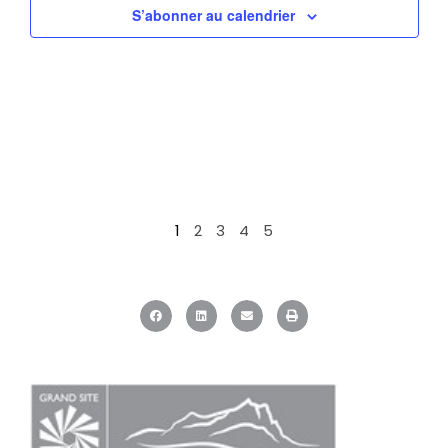
S’abonner au calendrier
1
2
3
4
5