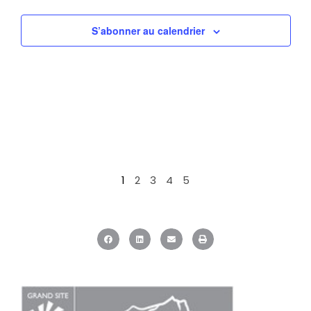
S’abonner au calendrier
1
2
3
4
5