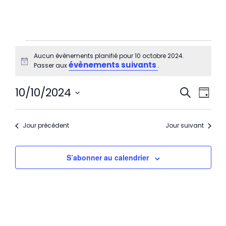
Aucun évènements planifié pour 10 octobre 2024.
évènements suivants
Notice
Passer aux
.
Rech
Nav
10/10/2024
Recherche
et
de
Jour
navi
Sélectionnez
vu
de
une
Év
Jour précédent
Jour suivant
vues
date.
Évèn
S’abonner au calendrier