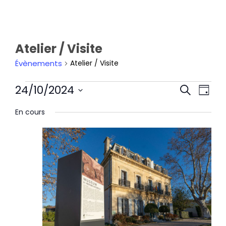
Atelier / Visite
Évènements
Atelier / Visite
Rech
Nav
24/10/2024
Recherche
et
de
Jour
navi
Sélectionnez
vu
En cours
de
une
Év
vues
date.
Évèn