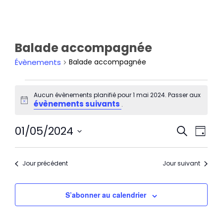
Balade accompagnée
Évènements
Balade accompagnée
Aucun évènements planifié pour 1 mai 2024. Passer aux
évènements suivants
Notice
.
Rech
Nav
01/05/2024
Recherche
et
de
Jour
navi
Sélectionnez
vu
de
une
Év
Jour précédent
Jour suivant
vues
date.
Évèn
S’abonner au calendrier