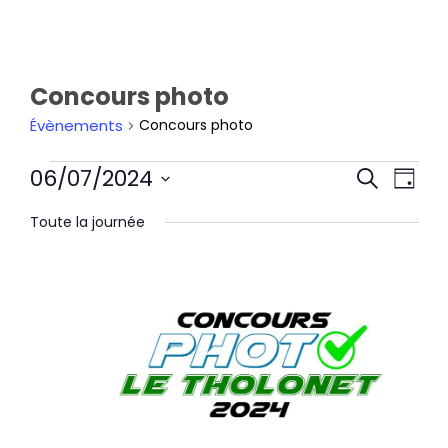
Concours photo
Évènements
Concours photo
Rech
Nav
06/07/2024
Recherche
et
de
Jour
navi
Sélectionnez
vu
Toute la journée
de
une
Év
vues
date.
Évèn