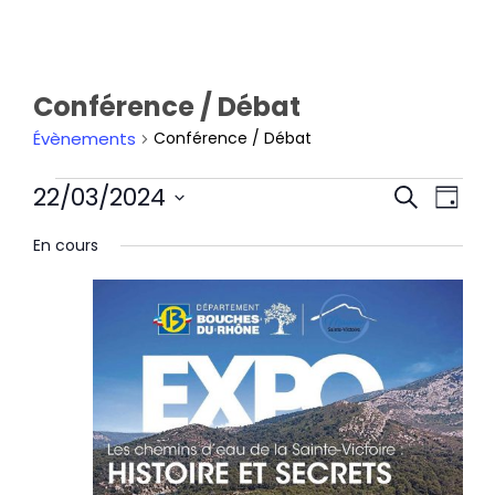
Conférence / Débat
Évènements
Conférence / Débat
Rech
Nav
22/03/2024
Recherche
et
de
Jour
navi
Sélectionnez
vu
En cours
de
une
Év
vues
date.
Évèn