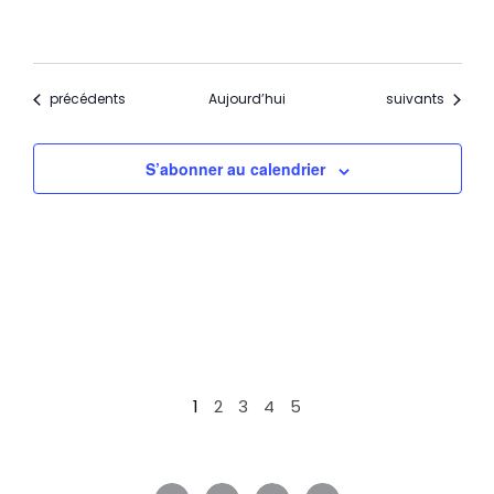
Évènements
Évènements
précédents
Aujourd’hui
suivants
S’abonner au calendrier
1
2
3
4
5