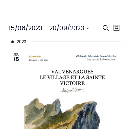
Rech
Nav
15/06/2023
 - 
20/09/2023
Recherche
et
de
Liste
navi
Sélectionnez
vu
de
une
juin 2023
Év
vues
date.
Évèn
JEU
15