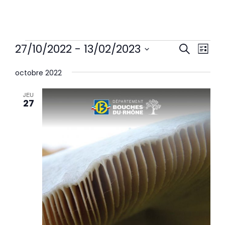
Rech
Nav
27/10/2022
 - 
13/02/2023
Recherche
et
de
Liste
navi
Sélectionnez
vu
de
une
octobre 2022
Év
vues
date.
Évèn
JEU
27