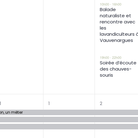
10h00
-
16h00
Balade
naturaliste et
rencontre avec
les
lavandiculteurs 
Vauvenargues
19h00
-
22h00
Soirée d’écoute
des chauves-
souris
3
3
4
1
1
2
évènements,
évènements,
évènement
on, un métier