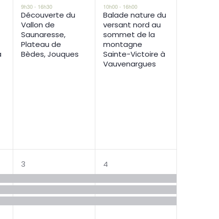
9h30
-
16h30
10h00
-
16h00
Découverte du
Balade nature du
Vallon de
versant nord au
Saunaresse,
sommet de la
Plateau de
montagne
à
Bèdes, Jouques
Sainte-Victoire à
Vauvenargues
5
4
3
4
s,
évènements,
évènements,