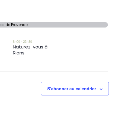
res de Provence
8h00
-
23h30
Naturez-vous à
Rians
S’abonner au calendrier