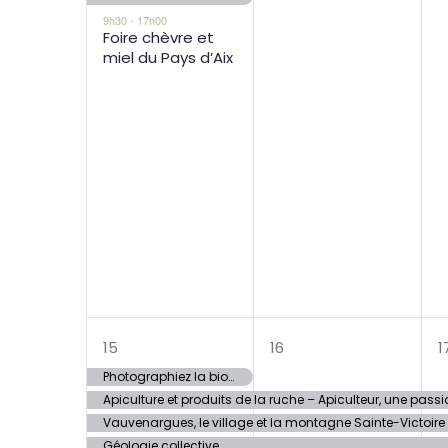
9h30
-
17h00
Foire chèvre et
miel du Pays d’Aix
4
3
15
16
1
évènements,
évènements,
Photographiez la biodiversité aixoise avec le Muséum
Apiculture et produits de la ruche – Apiculteur, une passi
Vauvenargues, le village et la montagne Sainte-Victoire
Géologie collective