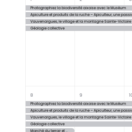
évènements,
évènements,
Photographiez la biodiversité aixoise avec le Muséum
Apiculture et produits de la ruche – Apiculteur, une passi
Vauvenargues, le village et la montagne Sainte-Victoire
Géologie collective
6
4
8
9
1
évènements,
évènements,
Photographiez la biodiversité aixoise avec le Muséum
Apiculture et produits de la ruche – Apiculteur, une passi
Vauvenargues, le village et la montagne Sainte-Victoire
Géologie collective
Marché du terroir et de l’artisanat