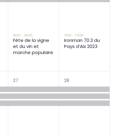
9h00
-
16h00
7h00
-
17h00
Fête de la vigne
Ironman 70.3 du
et du vin et
Pays d’Aix 2023
marche populaire
4
4
27
28
s,
évènements,
évènements,