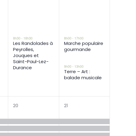
8h30
-
18h30
8h00
-
17h00
Les Randolades à
Marche populaire
Peyrolles,
gourmande
Jouques et
Saint-Paul-Lez-
9h00
-
13h00
Durance
Terre – Art :
balade musicale
4
4
20
21
s,
évènements,
évènements,